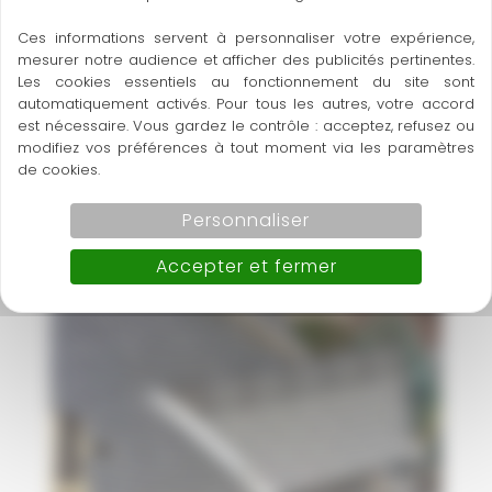
Ces informations servent à personnaliser votre expérience,
mesurer notre audience et afficher des publicités pertinentes.
←
Article précédent
Article suivant
→
Les cookies essentiels au fonctionnement du site sont
automatiquement activés. Pour tous les autres, votre accord
est nécessaire. Vous gardez le contrôle : acceptez, refusez ou
modifiez vos préférences à tout moment via les paramètres
de cookies.
A découvrir également
Personnaliser
Accepter et fermer