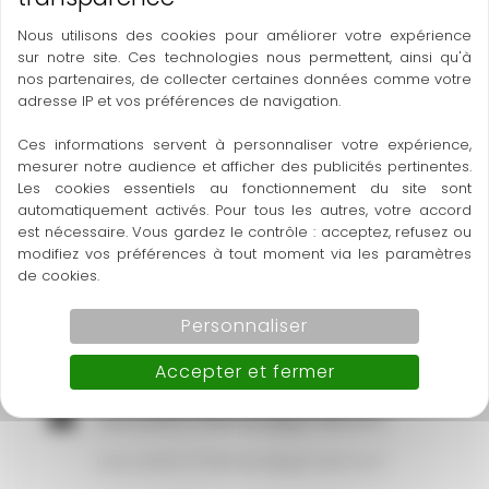
Notre bureau
Nous utilisons des cookies pour améliorer votre expérience
sur notre site. Ces technologies nous permettent, ainsi qu'à
nos partenaires, de collecter certaines données comme votre
Nouvion-et-Catillon
adresse IP et vos préférences de navigation.
37 Rue Principale
Ces informations servent à personnaliser votre expérience,
mesurer notre audience et afficher des publicités pertinentes.
Les cookies essentiels au fonctionnement du site sont
automatiquement activés. Pour tous les autres, votre accord
Appelez-nous
est nécessaire. Vous gardez le contrôle : acceptez, refusez ou
modifiez vos préférences à tout moment via les paramètres
06 33 21 54 77
de cookies.
Personnaliser
Par email
Accepter et fermer
sas.cedric.thiebaut@gmail.com
sas.cedric.thiebaut@gmail.com