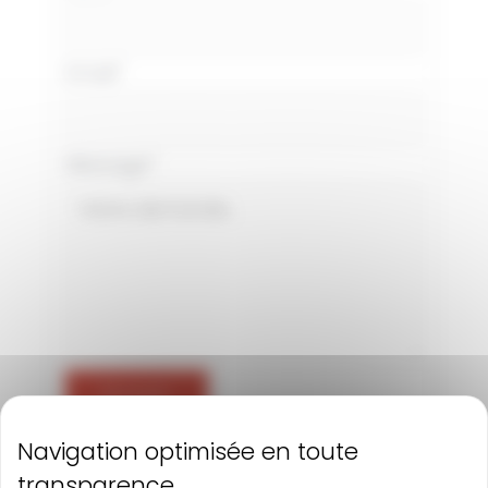
Email
*
Message
*
Envoyer