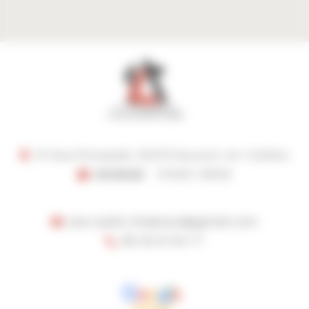
37 Rue Principale, 02270 Nouvion-et-Catillon
Vendredi
07h00 | 19h00
sas.cedric.thiebaut@gmail.com
06 33 21 54 77